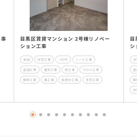
工事
目黒区賃貸マンション 2号棟リノベー
目
ション工事
シ
美装
住宅工事
~50坪
シート工事
住
塗装工事
電気工事
床工事
クロス工事
塗
解体工事
雑工事
給排水工事
住宅工事
解
住
1
2
3
4
5
6
7
8
9
10