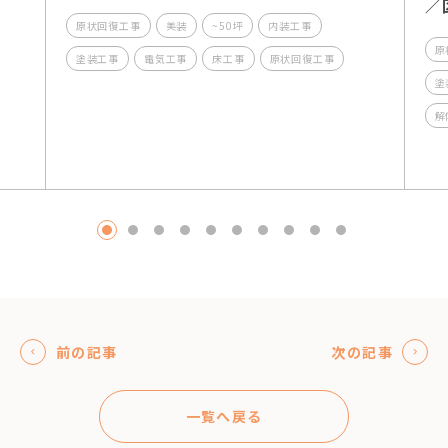
／
原状回復工事
美装
~50坪
内装工事
原
塗装工事
電気工事
床工事
原状回復工事
塗
解
1
2
3
4
5
6
7
8
9
10
前の記事
次の記事
一覧へ戻る