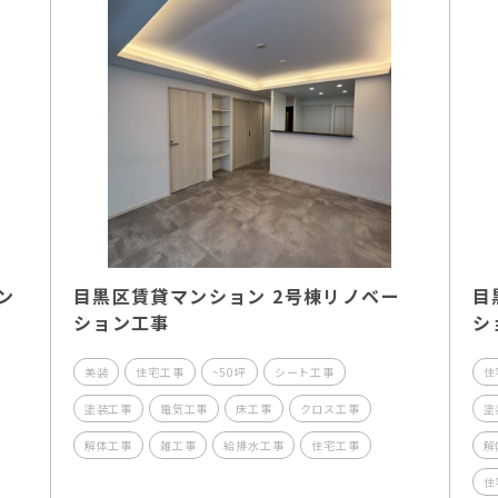
ン
目黒区賃貸マンション 2号棟リノベー
目
ション工事
シ
美装
住宅工事
~50坪
シート工事
住
塗装工事
電気工事
床工事
クロス工事
塗
解体工事
雑工事
給排水工事
住宅工事
解
住