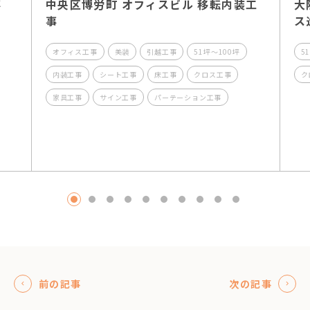
工事
中央区博労町 オフィスビル 移転内装工
大
事
ス
オフィス工事
美装
引越工事
51坪～100坪
5
内装工事
シート工事
床工事
クロス工事
ク
家具工事
サイン工事
パーテーション工事
1
2
3
4
5
6
7
8
9
10
前の記事
次の記事