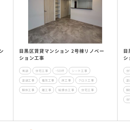
ン
目黒区賃貸マンション 2号棟リノベー
目
ション工事
シ
美装
住宅工事
~50坪
シート工事
住
塗装工事
電気工事
床工事
クロス工事
塗
解体工事
雑工事
給排水工事
住宅工事
解
住