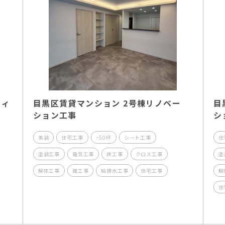
フィ
目黒区賃貸マンション 2号棟リノベー
目
ション工事
シ
美装
住宅工事
~50坪
シート工事
住
塗装工事
電気工事
床工事
クロス工事
塗
解体工事
雑工事
給排水工事
住宅工事
解
住