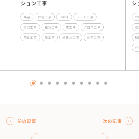
ション工事
シ
美装
住宅工事
~50坪
シート工事
住
塗装工事
電気工事
床工事
クロス工事
塗
解体工事
雑工事
給排水工事
住宅工事
解
住
1
2
3
4
5
6
7
8
9
10
前の記事
次の記事