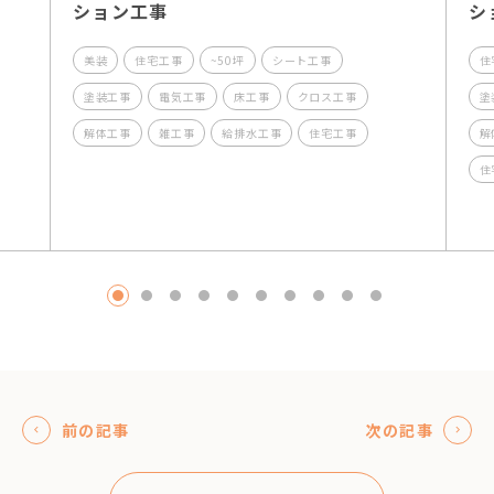
ション工事
シ
美装
住宅工事
~50坪
シート工事
住
塗装工事
電気工事
床工事
クロス工事
塗
解体工事
雑工事
給排水工事
住宅工事
解
住
1
2
3
4
5
6
7
8
9
10
前の記事
次の記事