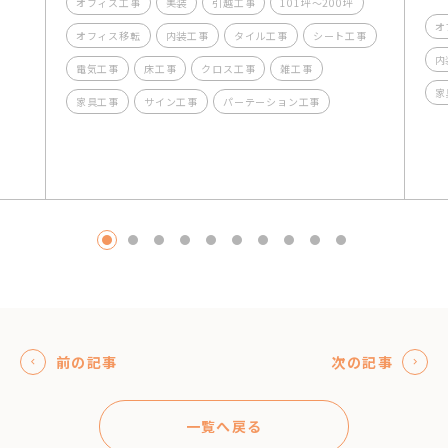
オフィス工事
美装
引越工事
101坪～200坪
オ
オフィス移転
内装工事
タイル工事
シート工事
内
電気工事
床工事
クロス工事
雑工事
家
家具工事
サイン工事
パーテーション工事
1
2
3
4
5
6
7
8
9
10
前の記事
次の記事
一覧へ戻る