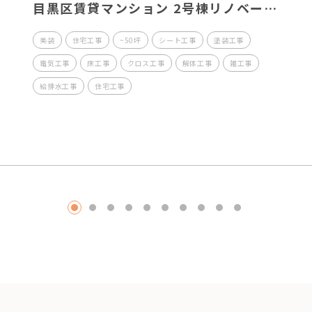
目黒区賃貸マンション 2号棟リノベー
ション工事
美装
住宅工事
~50坪
シート工事
塗装工事
電気工事
床工事
クロス工事
解体工事
雑工事
給排水工事
住宅工事
1
2
3
4
5
6
7
8
9
10