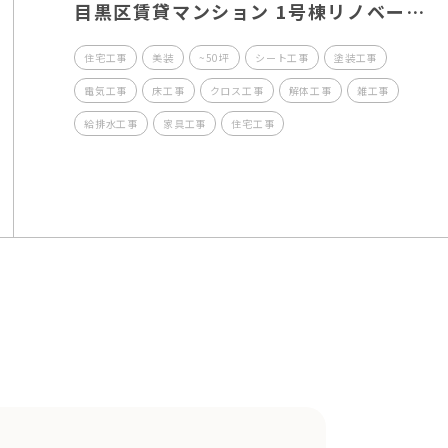
目黒区賃貸マンション 1号棟リノベー
ション工事
住宅工事
美装
~50坪
シート工事
塗装工事
電気工事
床工事
クロス工事
解体工事
雑工事
給排水工事
家具工事
住宅工事