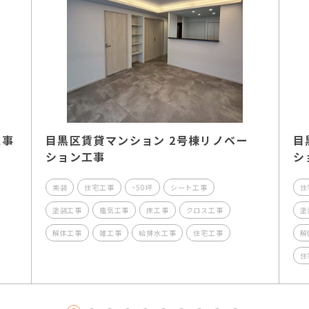
工事
目黒区賃貸マンション 2号棟リノベー
目
ション工事
シ
美装
住宅工事
~50坪
シート工事
住
塗装工事
電気工事
床工事
クロス工事
塗
解体工事
雑工事
給排水工事
住宅工事
解
住