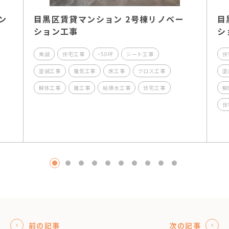
ン
目黒区賃貸マンション 2号棟リノベー
目
ション工事
シ
美装
住宅工事
~50坪
シート工事
住
塗装工事
電気工事
床工事
クロス工事
塗
解体工事
雑工事
給排水工事
住宅工事
解
住
1
2
3
4
5
6
7
8
9
10
前の記事
次の記事