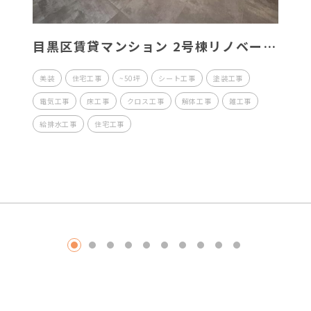
目黒区賃貸マンション 2号棟リノベー
ション工事
美装
住宅工事
~50坪
シート工事
塗装工事
電気工事
床工事
クロス工事
解体工事
雑工事
給排水工事
住宅工事
1
2
3
4
5
6
7
8
9
10