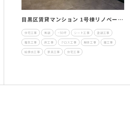
目黒区賃貸マンション 1号棟リノベー
ション工事
住宅工事
美装
~50坪
シート工事
塗装工事
電気工事
床工事
クロス工事
解体工事
雑工事
給排水工事
家具工事
住宅工事