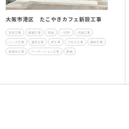
大阪市港区 たこやきカフェ新設工事
左官工事
店舗工事
美装
~50坪
内装工事
シート工事
電気工事
床工事
クロス工事
解体工事
給排水工事
パーテーション工事
飲食