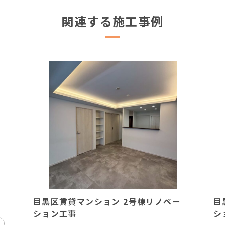
関連する施工事例
目黒区賃貸マンション 2号棟リノベー
目
ション工事
シ