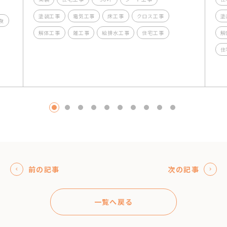
塗装工事
電気工事
床工事
クロス工事
塗
食
解体工事
雑工事
給排水工事
住宅工事
解
住
1
2
3
4
5
6
7
8
9
10
前の記事
次の記事
一覧へ戻る