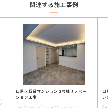
関連する施工事例
事
目黒区賃貸マンション 2号棟リノベー
目
ション工事
シ
美装
住宅工事
~50坪
シート工事
住