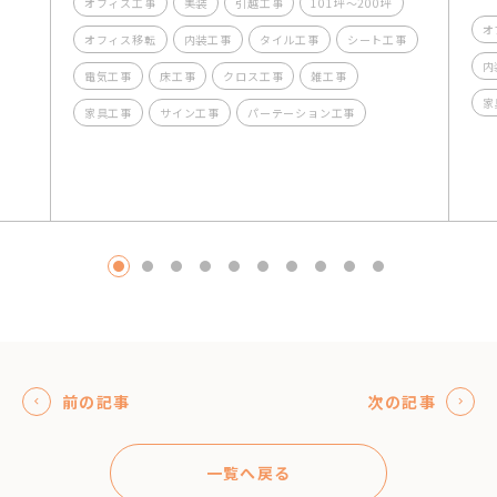
オフィス工事
美装
引越工事
101坪～200坪
オ
オフィス移転
内装工事
タイル工事
シート工事
内
電気工事
床工事
クロス工事
雑工事
家
家具工事
サイン工事
パーテーション工事
1
2
3
4
5
6
7
8
9
10
前の記事
次の記事
一覧へ戻る