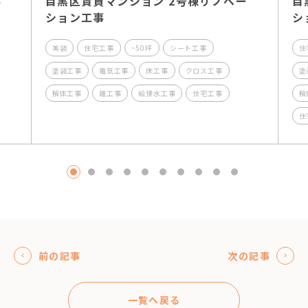
事
目黒区賃貸マンション 2号棟リノベー
目
ション工事
シ
美装
住宅工事
~50坪
シート工事
住
塗装工事
電気工事
床工事
クロス工事
塗
解体工事
雑工事
給排水工事
住宅工事
解
住
1
2
3
4
5
6
7
8
9
10
前の記事
次の記事
一覧へ戻る