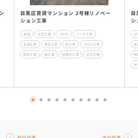
ン
目黒区賃貸マンション 2号棟リノベー
目
ション工事
シ
美装
住宅工事
~50坪
シート工事
住
塗装工事
電気工事
床工事
クロス工事
塗
解体工事
雑工事
給排水工事
住宅工事
解
住
1
2
3
4
5
6
7
8
9
10
前の記事
次の記事