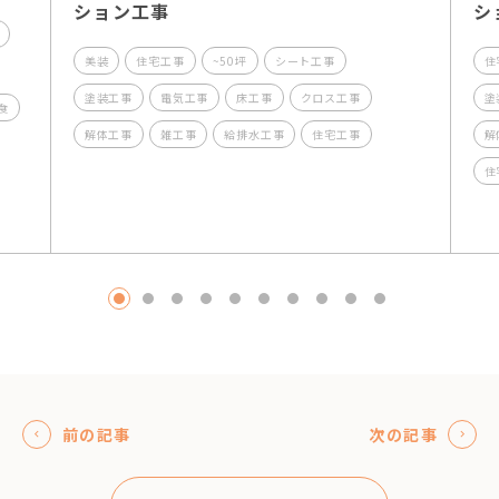
ション工事
シ
美装
住宅工事
~50坪
シート工事
住
塗装工事
電気工事
床工事
クロス工事
塗
食
解体工事
雑工事
給排水工事
住宅工事
解
住
1
2
3
4
5
6
7
8
9
10
前の記事
次の記事