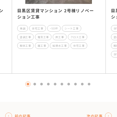
ン
目黒区賃貸マンション 2号棟リノベー
目
ション工事
シ
美装
住宅工事
~50坪
シート工事
住
塗装工事
電気工事
床工事
クロス工事
塗
解体工事
雑工事
給排水工事
住宅工事
解
住
1
2
3
4
5
6
7
8
9
10
前の記事
次の記事