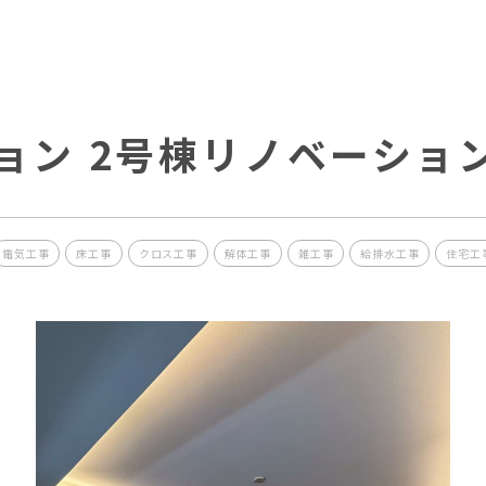
ョン 2号棟リノベーショ
電気工事
床工事
クロス工事
解体工事
雑工事
給排水工事
住宅工