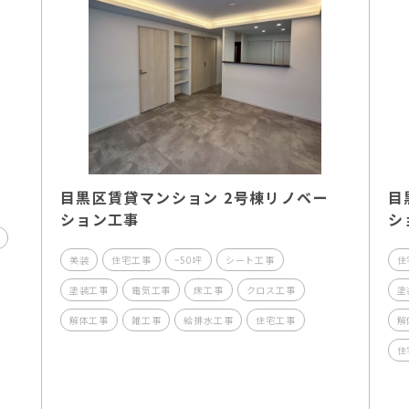
目黒区賃貸マンション 2号棟リノベー
目
ション工事
シ
美装
住宅工事
~50坪
シート工事
住
塗装工事
電気工事
床工事
クロス工事
塗
解体工事
雑工事
給排水工事
住宅工事
解
住