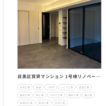
目黒区賃貸マンション 1号棟リノベー
ション工事
住宅工事
美装
~50坪
シート工事
塗装工事
電気工事
床工事
クロス工事
解体工事
雑工事
給排水工事
家具工事
住宅工事