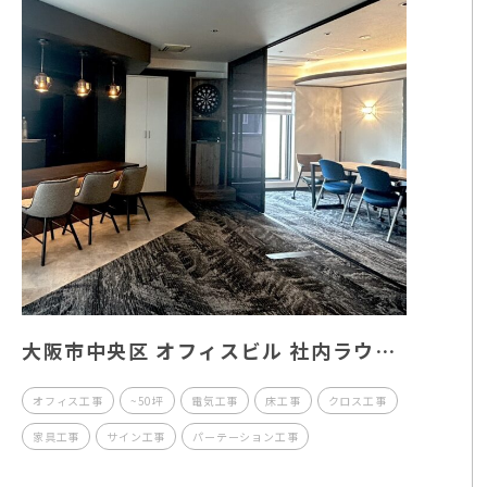
大阪市中央区 オフィスビル 社内ラウン
ジ新装工事
オフィス工事
~50坪
電気工事
床工事
クロス工事
家具工事
サイン工事
パーテーション工事