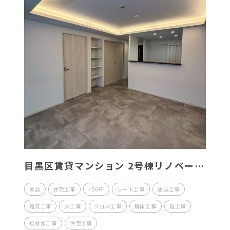
目黒区賃貸マンション 2号棟リノベー
ション工事
美装
住宅工事
~50坪
シート工事
塗装工事
電気工事
床工事
クロス工事
解体工事
雑工事
給排水工事
住宅工事