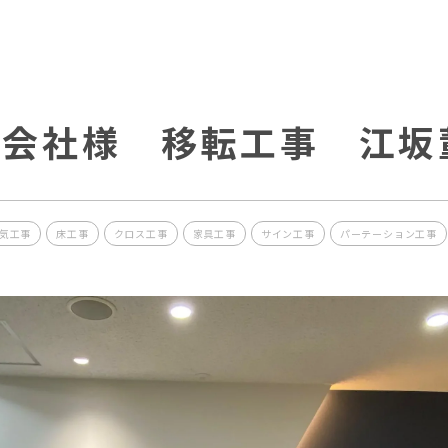
式会社様 移転工事 江坂
気工事
床工事
クロス工事
家具工事
サイン工事
パーテーション工事