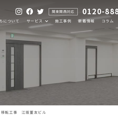
0120-88
関東関西対応
ちについて
サービス
施工事例
新着情報
コラム
 移転工事 江坂董友ビル