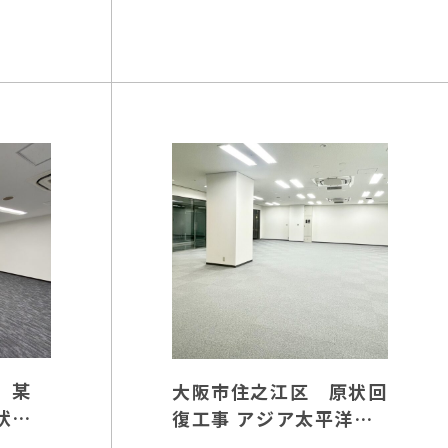
 某
大阪市住之江区 原状回
状回
復工事 アジア太平洋ト
レードセンター