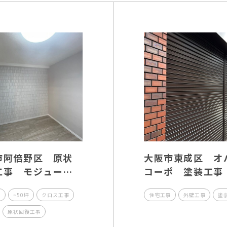
市阿倍野区 原状
大阪市東成区 オ
工事 モジュール
コーポ 塗装工事
阪
事
~50坪
クロス工事
住宅工事
外壁工事
塗
原状回復工事