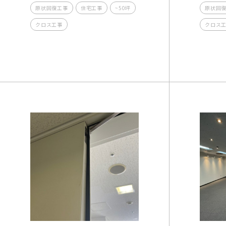
原状回復工事
住宅工事
~50坪
原状回
クロス工事
クロス