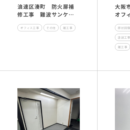
浪速区湊町 防火扉補
大阪
修工事 難波サンケイ
オフ
ビル
復工
オフィス工事
その他
雑工事
原状回
塗装工
雑工事