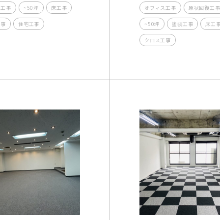
復工事
~50坪
床工事
オフィス工事
原状回復工
工事
住宅工事
~50坪
塗装工事
床工
クロス工事