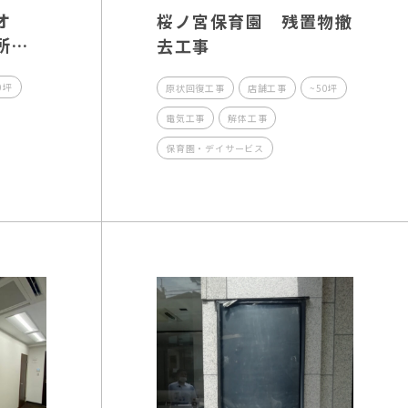
オ
桜ノ宮保育園 残置物撤
所新
去工事
0坪
原状回復工事
店舗工事
~50坪
電気工事
解体工事
保育園・デイサービス