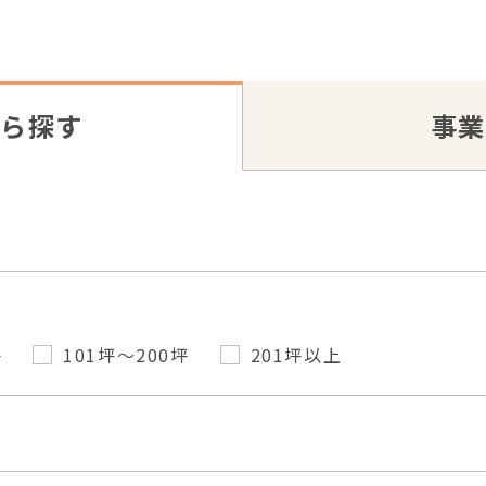
から探す
事業
坪
101坪～200坪
201坪以上