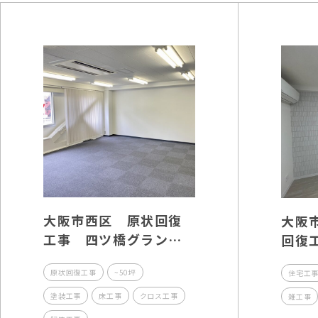
大阪市西区 原状回復
大阪
工事 四ツ橋グランド
回復
ビル
新大
原状回復工事
~50坪
住宅工
塗装工事
床工事
クロス工事
雑工事