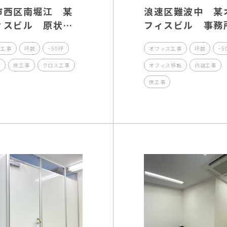
市西区南堀江 某
浪速区難波中 某
ィスビル 原状回
フィスビル 事務
事
設工事
復工事
坪数
~50坪
オフィス工事
坪数
~5
事
床工事
クロス工事
オフィス移転
内装工事
床工事