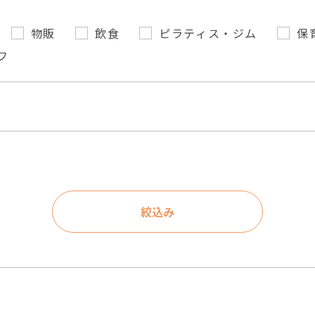
物販
飲食
ピラティス・ジム
保
フ
絞込み