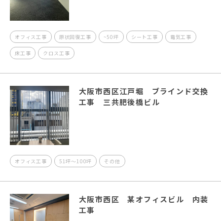
オフィス工事
原状回復工事
~50坪
シート工事
電気工事
床工事
クロス工事
大阪市西区江戸堀 ブラインド交換
工事 三共肥後橋ビル
オフィス工事
51坪～100坪
その他
大阪市西区 某オフィスビル 内装
工事