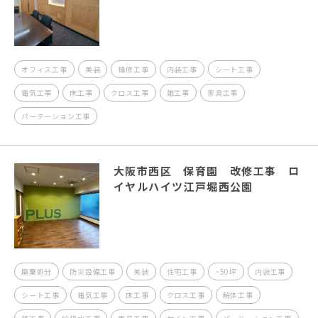
オフィス工事
美装
補修工事
内装工事
シート工事
電気工事
床工事
クロス工事
雑工事
家具工事
パーテーション工事
大阪市西区 保育園 改修工事 ロ
イヤルハイツ江戸堀西公園
廃棄処分
防災設備工事
美装
住宅工事
~50坪
内装工事
シート工事
電気工事
床工事
クロス工事
解体工事