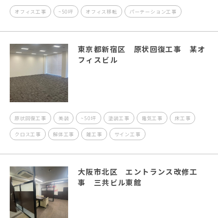
オフィス工事
~50坪
オフィス移転
パーテーション工事
東京都新宿区 原状回復工事 某オ
フィスビル
原状回復工事
美装
~50坪
塗装工事
電気工事
床工事
クロス工事
解体工事
雑工事
サイン工事
大阪市北区 エントランス改修工
事 三共ビル東館