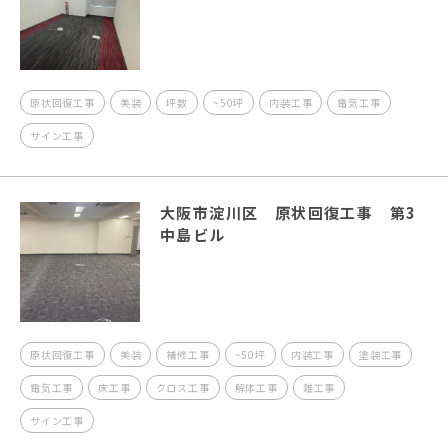
原状回復工事
美装
坪数
~50坪
内装工事
電気工事
サイン工事
大阪市淀川区 原状回復工事 第3
中島ビル
原状回復工事
美装
補修工事
~50坪
内装工事
塗装工事
電気工事
床工事
クロス工事
解体工事
雑工事
サイン工事