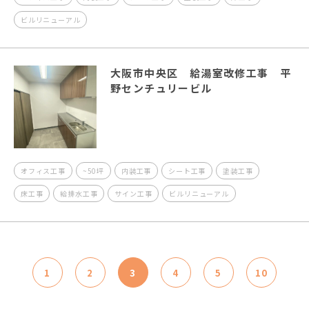
ビルリニューアル
大阪市中央区 給湯室改修工事 平
野センチュリービル
オフィス工事
~50坪
内装工事
シート工事
塗装工事
床工事
給排水工事
サイン工事
ビルリニューアル
1
2
3
4
5
10