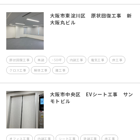
大阪市東淀川区 原状回復工事 新
大阪丸ビル
原状回復工事
美装
~50坪
内装工事
電気工事
床工事
クロス工事
解体工事
雑工事
大阪市中央区 EVシート工事 サン
モトビル
オフィス工事
内装工事
シート工事
塗装工事
床工事