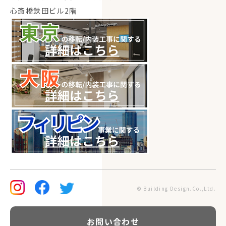
心斎橋鉄田ビル2階
© Building Design.Co.,Ltd.
お
問
い
合
わ
せ