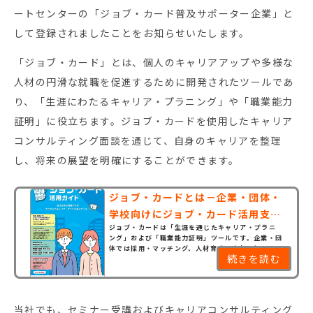
ートセンターの「ジョブ・カード普及サポーター企業」と
して登録されましたことをお知らせいたします。
「ジョブ・カード」とは、個人のキャリアアップや多様な
人材の円滑な就職を促進するために開発されたツールであ
り、「生涯にわたるキャリア・プラニング」や「職業能力
証明」に役立ちます。ジョブ・カードを使用したキャリア
コンサルティング面談を通じて、自身のキャリアを整理
し、将来の展望を明確にすることができます。
ジョブ・カードとは－企業・団体・
学校向けにジョブ・カード活用支援
ジョブ・カードは「生涯を通じたキャリア・プラニ
を実施中 | キ...
ング」および「職業能力証明」ツールです。企業・団
体では採用・マッチング、人材育成・人事評価、モチ
続きを読む
ベーションアップに、学校では学生のキャリア形成
に活用ができます。ジョブ・カード活用に向け詳しく
知りたい企業・団体・学校関係者の方はお気軽にお
問い合わせください。
当社でも、セミナー受講およびキャリアコンサルティング