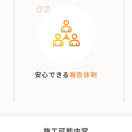
02
安心できる
報告体制
施工可能内容