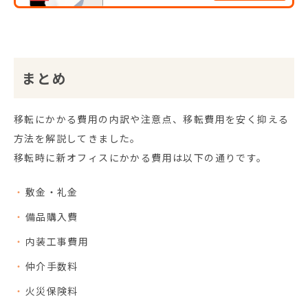
ついても疎いかも知れません。さて、多くの成功事
例は失敗の上に成り立っていると言えます。そのた
め、失敗について学ぶことは非常に有益です。そこ
で、この記事ではオフィス...
まとめ
移転にかかる費用の内訳や注意点、移転費用を安く抑える
方法を解説してきました。
移転時に新オフィスにかかる費用は以下の通りです。
敷金・礼金
備品購入費
内装工事費用
仲介手数料
火災保険料