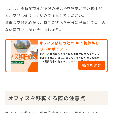
しかし、不動産市場が不況の場合や空室率が高い物件だ
と、交渉は通りにくいので注意してください。
慎重な交渉を心がけ、貸主の状況を十分に把握して失礼の
ない範囲で交渉を行いましょう。
オフィス移転の効率UP！物件探し
の17のポイント
オフィス移転の際の物件探しは簡単に考えるべきで
はありません。仮に、良くない物件に引越した場合
には業務効率が落ちることもあり、業績悪化にも繋
続きを読む
がりかねないからです。例えば、交通アクセスの悪い
地域に引越してしまった場合、外勤の営業マンのフ
ットワークが重くなるでしょう。しかも、個人のマン
ションなどと同じように考えるべきでもありませ
ん。生活環境とビジネスに求められる環境は全く違
うからです。そこで、この記...
オフィスを移転する際の注意点
オフィスを移転する際の注意点について解説していきま