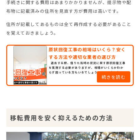
手続きに関する費用はあまりかかりませんが、提示物や配
布物に記載済みの住所を見直す方が費用は高いです。
住所が記載してあるものは全て再作成する必要があること
を覚えておきましょう。
原状回復工事の相場はいくら？安く
する方法や適切な業者の選び方
退去する際、借りた当時の状況に戻す原状回復工事
を実施する必要がありますが、相場がいくらかわか
らず困っている方もいるでしょう。そこで本記事で
続きを読む
は、原状回復工事の相場を詳しく解説します。相場を
安くする方法や、相場価格で依頼できる業者の選び
方も紹介するので、原状回復工事を行う予定の方は
ぜひ参考にしてください。 目次・1.原状回復工事の
相場は坪単価3〜50万円 ・1.1.オフィス：3〜40万
円 ・1.2.店舗：2〜...
移転費用を安く抑えるための方法