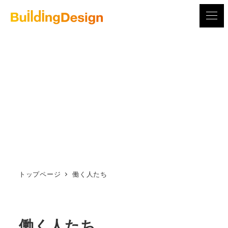
メ
イ
ン
コ
ン
テ
ン
ツ
へ
移
動
トップページ
働く人たち
働く人たち