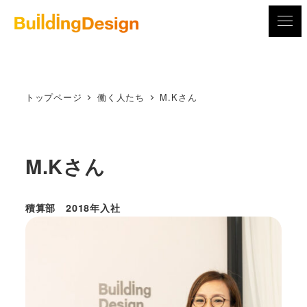
メ
イ
ン
コ
ン
トップページ
働く人たち
M.Kさん
テ
ン
ツ
M.Kさん
へ
移
動
積算部 2018年入社