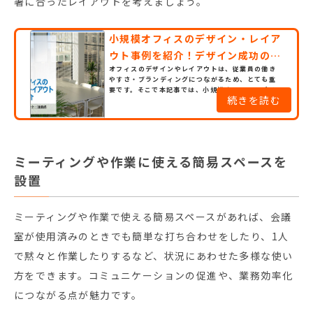
署に合ったレイアウトを考えましょう。
小規模オフィスのデザイン・レイア
ウト事例を紹介！デザイン成功のポ
オフィスのデザインやレイアウトは、従業員の働き
イント・注意点
やすさ・ブランディングにつながるため、とても重
要です。そこで本記事では、小規模オフィスのデザイ
続きを読む
ン・レイアウト事例について紹介します。デザインに
おけるポイントや注意点についても解説するので、
オフィスデザインに悩んでいる人はぜひ参考にして
ください。 目次・1.小規模オフィスとは？・2.小規
模オフィスのデザインを成功させるポイント・3.小
規模オフィスにおす...
ミーティングや作業に使える簡易スペースを
設置
ミーティングや作業で使える簡易スペースがあれば、会議
室が使用済みのときでも簡単な打ち合わせをしたり、1人
で黙々と作業したりするなど、状況にあわせた多様な使い
方をできます。コミュニケーションの促進や、業務効率化
につながる点が魅力です。