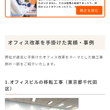
ついて解説
ればいけません。それは経費の削減であったり、材
料のコストダウンだったりと、さまざまな分野があ
続きを読む
るでしょう。しかし、生産性にオフィスの形態が影響
していることは案外知られていません。ところで、
コロナの問題が解決しつつある今、企業はオフィス
の形態を見直し始めています。その1つの答えがオフ
ィスのフリーアドレス化です。さて、フリーアドレス
化は生産性にまで影響しま...
オフィス改革を手掛けた実績・事例
弊社が過去に手掛けたオフィス改革をテーマとした施工事
例の一部をご紹介いたします。
1.オフィスビルの移転工事（東京都千代田
区）