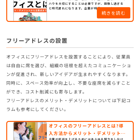
ハウを大切にすることは必要ですが、固執し過ぎる
と時代遅れになります。企業が時代遅れになったとし
続きを読む
たら、業績を落とすだけでなく、従業員に見放され
て辞められるかも知れません。さて、オフィスの在
り方も企業にとっては非常に大切です。新たに登場す
るスタイルは、少なくとも情報を集めて柔軟に判断
するべきです。ここで取り上げるサテライトオフィス
に関しても、経営する...
フリーアドレスの設置
オフィスにフリーアドレスを設置することにより、従業員
は自由に席を選び、組織の垣根を超えたコミュニケーショ
ンが促進され、新しいアイデアが生まれやすくなります。
同時に、スペース効率が向上し、不要な座席を減らすこと
ができ、コスト削減にも寄与します。
フリーアドレスのメリット・デメリットについては下記コ
ラムも参考にしてください。
オフィスのフリーアドレスとは?導
入方法からメリット・デメリットに
企業が利益を上げるためにはあらゆる努力をしなけ